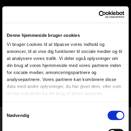
Denne hjemmeside bruger cookies
Telefon: +45 40934171
Vi bruger cookies til at tilpasse vores indhold og
annoncer, til at vise dig funktioner til sociale medier og til
hansteater@googlemail.co
at analysere vores trafik. Vi deler også oplysninger om
din brug af vores hjemmeside med vores partnere inden
m
for sociale medier, annonceringspartnere og
analysepartnere. Vores partnere kan kombinere disse
data med andre oplysninger, du har givet dem, eller som
de har indsamlet fra din brug af deres tjenester.
Samtykkevalg
Nødvendig
>>TEATRET<<
AHLGADE 13B, 1TH