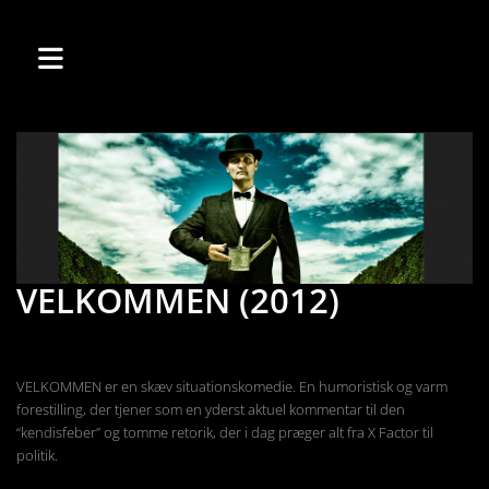
VELKOMMEN (2012)
VELKOMMEN er en skæv situationskomedie. En humoristisk og varm
forestilling, der tjener som en yderst aktuel kommentar til den
“kendisfeber” og tomme retorik, der i dag præger alt fra X Factor til
politik.