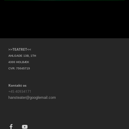
>>TEATRET<<
AHLGADE 13B, 1TH
4300 HOLBÆK
CVR: 75045719
Kontakt os
+45 40934171
hansteater@googlemail.com