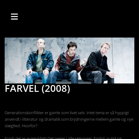
FARVEL (2008)
Generationskonflikter er gamle som livet selv. Intet tema er så hyppigt
anvendt i litteratur og dramatik som brydningerne mellem gamle og nye
slægtled. Hvorfor?
Fordi det er eviggyldigt! Det peger i alle retninger. Fortid, nutid og