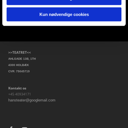
Kun nødvendige cookies
>>TEATRET<<
AHLGADE 13B, 1TH
4300 HOLBÆK
CVR: 75045719
Kontakt os
+45 40934171
hansteater@googlemail.com